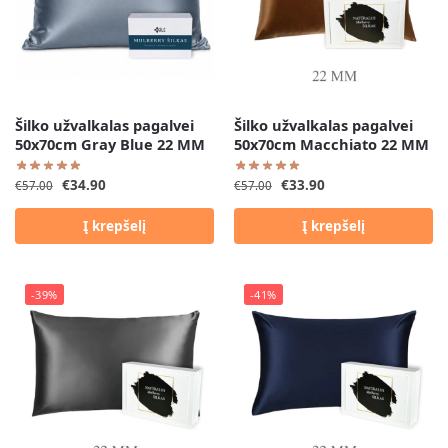
Šilko užvalkalas pagalvei
Šilko užvalkalas pagalvei
50x70cm Gray Blue 22 MM
50x70cm Macchiato 22 MM
€
34.90
€
33.90
€
57.00
€
57.00
Į krepšelį
Į krepšelį
-39%
-41%