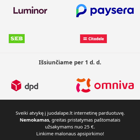
Išsiunčiame per 1 d. d.
Sveiki atvykę į juodalape.lt internetinę parduotuvę.
Nemokamas
, greitas pristatymas paštomatais
užsakymams nuo 25 €.
Linkime malonaus apsipirkimo!