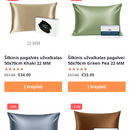
Šilkinis pagalvės užvalkalas
Šilkinis užvalkalas pagalvei
50x70cm Khaki 22 MM
50x70cm Green Pea 22 MM
€
34.90
€
33.90
€
57.00
€
57.00
Į krepšelį
Į krepšelį
-39%
-41%