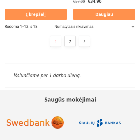
€
34.90
€
57.00
Į krepšelį
Daugiau
Rodoma 1–12 iš 18
1
2
Išsiunčiame per 1 darbo dieną.
Saugūs mokėjimai