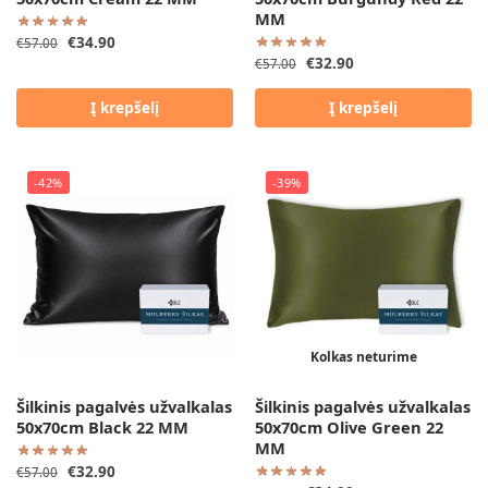
MM
€
34.90
€
57.00
€
32.90
€
57.00
Į krepšelį
Į krepšelį
-42%
-39%
Kolkas neturime
Šilkinis pagalvės užvalkalas
Šilkinis pagalvės užvalkalas
50x70cm Black 22 MM
50x70cm Olive Green 22
MM
€
32.90
€
57.00