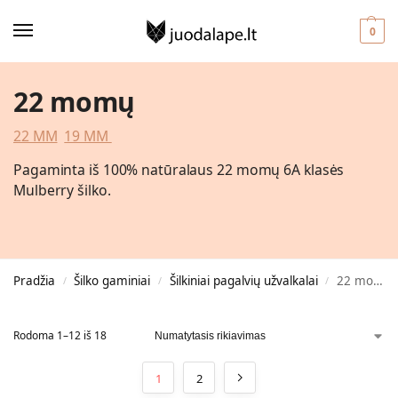
0
22 momų
22 MM
19 MM
Pagaminta iš 100% natūralaus 22 momų 6A klasės
Mulberry šilko.
Pradžia
Šilko gaminiai
Šilkiniai pagalvių užvalkalai
22 momų
/
/
/
Rodoma 1–12 iš 18
1
2