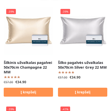
-39%
-39%
Šilkinis užvalkalas pagalvei
Šilko pagalvės užvalkalas
50x70cm Champagne 22
50x70cm Silver Grey 22 MM
MM
€
34.90
€
57.00
€
34.90
€
57.00
Į krepšelį
Į krepšelį
-39%
-41%