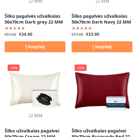
Šilko pagalvės užvalkalas
Šilko pagalvės užvalkalas
50x70cm Dark grey 22 MM
50x70cm Dark Navy 22 MM
€
34.90
€
33.90
€
57.00
€
57.00
Į krepšelį
Į krepšelį
-39%
-42%
Šilko užvalkalas pagalvei
Šilko užvalkalas pagalvei
50x70cm Cream 22 MM
50x70cm Burgundy Red 22