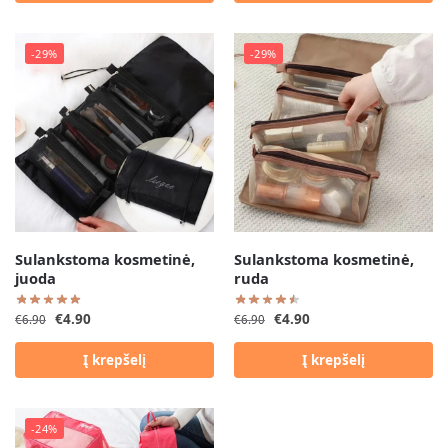
-29%
-29%
Sulankstoma kosmetinė,
Sulankstoma kosmetinė,
juoda
ruda
€
4.90
€
4.90
€
6.90
€
6.90
Į krepšelį
Į krepšelį
-24%