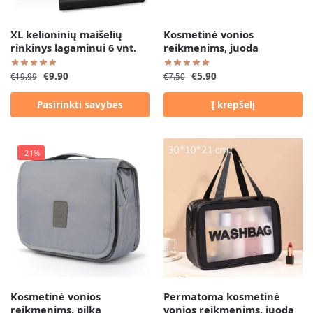
XL kelioninių maišelių
Kosmetinė vonios
rinkinys lagaminui 6 vnt.
reikmenims, juoda
€
9.90
€
5.90
€
19.99
€
7.50
Pasirinkti savybes
Į krepšelį
-21%
Kosmetinė vonios
Permatoma kosmetinė
reikmenims, pilka
vonios reikmenims, juoda