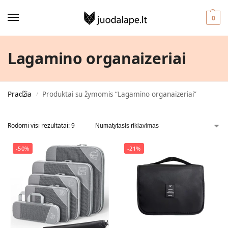
0
Lagamino organaizeriai
Pradžia
Produktai su žymomis “Lagamino organaizeriai”
/
Rodomi visi rezultatai: 9
-50%
-21%