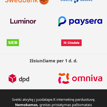
Išsiunčiame per 1 d. d.
Sveiki atvykę į juodalape.lt internetinę parduotuvę.
Nemokamas
, greitas pristatymas paštomatais