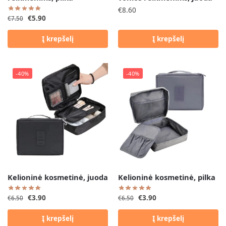
€
8.60
€
5.90
€
7.50
Į krepšelį
Į krepšelį
-40%
-40%
Kelioninė kosmetinė, juoda
Kelioninė kosmetinė, pilka
€
3.90
€
3.90
€
6.50
€
6.50
Į krepšelį
Į krepšelį