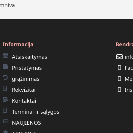
Informacija
Bendr
Atsiskaitymas
inf
Pristatymas
Fa
grąžinimas
Me
Rekvizitai
In
Kontaktai
Terminai ir sąlygos
NAUJIENOS