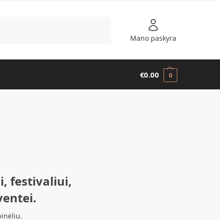
Ieškoti
Mano paskyra
€
0.00
0
, festivaliui,
ventei.
inėliu.