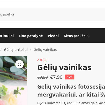
tinukai
Lino patalynė
Pledai
Kitos prekės
Gėlių lankeliai
Gėlių vainikas
/
/
Akcija!
Gėlių vainikas
€
7.90
€
9.50
-17%
Gėlių vainikas fotosesijai
mergvakariui, ar kitai š
Dydis universalus, reguliuojamas gale kasp