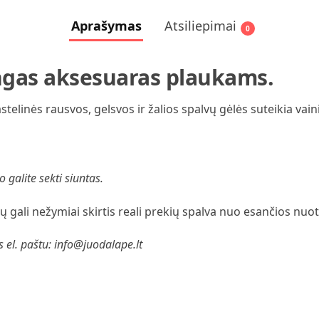
Aprašymas
Atsiliepimai
0
lingas aksesuaras plaukams.
elinės rausvos, gelsvos ir žalios spalvų gėlės suteikia vain
 galite sekti siuntas.
 gali nežymiai skirtis reali prekių spalva nuo esančios nuo
s el. paštu: info@juodalape.lt