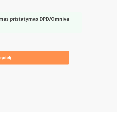
mas pristatymas DPD/Omniva
repšelį