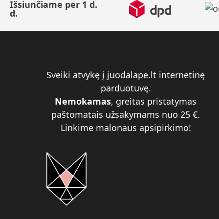
Išsiunčiame per 1 d.
d.
Sveiki atvykę į juodalape.lt internetinę
parduotuvę.
Nemokamas
, greitas pristatymas
paštomatais užsakymams nuo 25 €.
Linkime malonaus apsipirkimo!