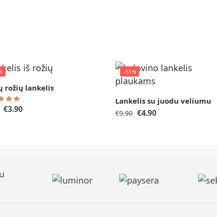
%
-51%
 rožių lankelis
Lankelis su juodu veliumu
€
3.90
€
4.90
€
9.90