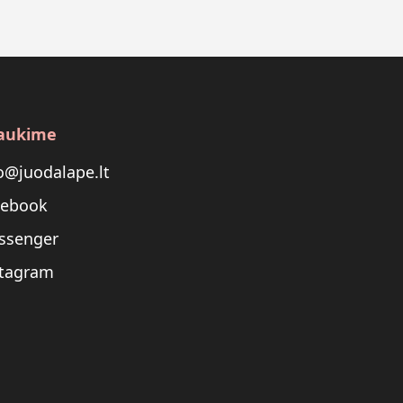
aukime
o@juodalape.lt
cebook
ssenger
stagram