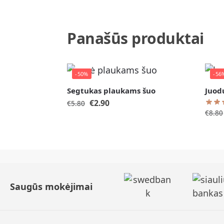
Panašūs produktai
-50%
-56
Segtukas plaukams šuo
Juodų
€
2.90
€
5.80
€
8.80
Saugūs mokėjimai