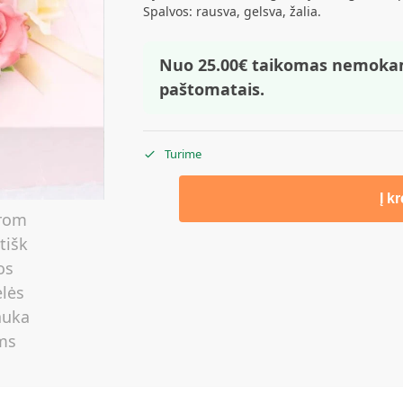
Spalvos: rausva, gelsva, žalia.
Nuo 25.00€ taikomas nemoka
paštomatais.
Turime
Į k