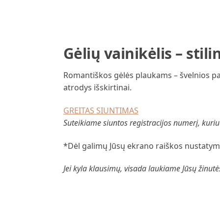
Gėlių vainikėlis – sti
Romantiškos gėlės plaukams – švelnios past
atrodys išskirtinai.
GREITAS SIUNTIMAS
Suteikiame siuntos registracijos numerį, kuriuo
*Dėl galimų Jūsų ekrano raiškos nustatymų
Jei kyla klausimų, visada laukiame Jūsų žinutė