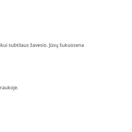
ikui subtilaus žavesio. Jūsų šukuosena
traukoje.