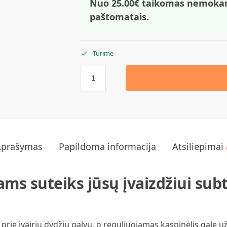
Nuo 25.00€ taikomas nemoka
paštomatais.
Turime
Aprašymas
Papildoma informacija
Atsiliepimai
ams suteiks jūsų įvaizdžiui subt
i prie įvairių dydžių galvų, o reguliuojamas kaspinėlis gale u