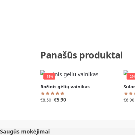
Panašūs produktai
-31%
-29
Rožinis gėlių vainikas
Sula
€
5.90
€
8.50
€
6.90
Saugūs mokėjimai