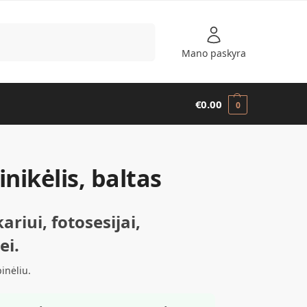
Ieškoti
Mano paskyra
€
0.00
0
inikėlis, baltas
riui, fotosesijai,
ei.
inėliu.