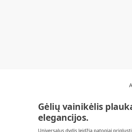
Gėlių vainikėlis plauk
elegancijos.
Universalus dydis leidžia patogiai priglust