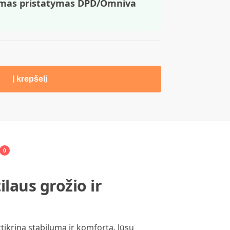
mas pristatymas DPD/Omniva
Į krepšelį
0
ilaus grožio ir
žtikrina stabilumą ir komfortą. Jūsų