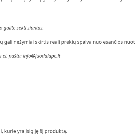
 galite sekti siuntas.
 gali nežymiai skirtis reali prekių spalva nuo esančios nuo
s el. paštu: info@juodalape.lt
i, kurie yra įsigiję šį produktą.