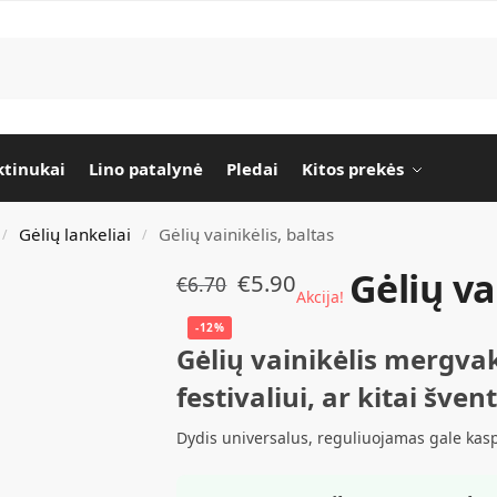
tinukai
Lino patalynė
Pledai
Kitos prekės
Gėlių lankeliai
Gėlių vainikėlis, baltas
/
/
Gėlių va
€
5.90
€
6.70
Akcija!
-12%
Gėlių vainikėlis mergvaka
festivaliui, ar kitai švent
Dydis universalus, reguliuojamas gale kasp