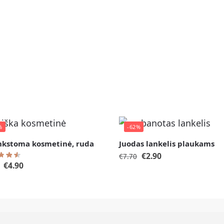
%
-62%
nkstoma kosmetinė, ruda
Juodas lankelis plaukams
€
2.90
€
7.70
€
4.90