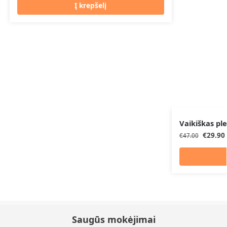
Į krepšelį
Vaikiškas pl
€
29.90
€
47.00
Saugūs mokėjimai