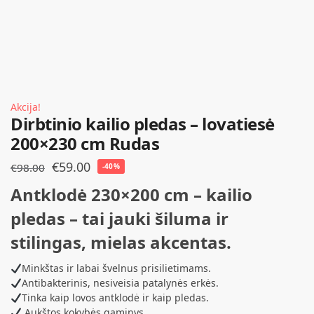
Akcija!
Dirbtinio kailio pledas – lovatiesė
200×230 cm Rudas
€
59.00
€
98.00
-40%
Antklodė 230×200 cm – kailio
pledas – tai jauki šiluma ir
stilingas, mielas akcentas.
Minkštas ir labai švelnus prisilietimams.
Antibakterinis, nesiveisia patalynės erkės.
Tinka kaip lovos antklodė ir kaip pledas.
Aukštos kokybės gaminys.