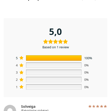
5,0
Based on 1 review
5
100%
4
0%
3
0%
2
0%
1
0%
Solveiga
(Patvirtintas pirkėjas)