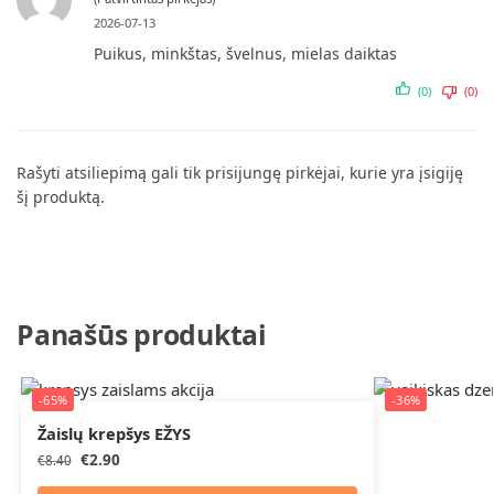
2026-07-13
Puikus, minkštas, švelnus, mielas daiktas
(0)
(0)
Rašyti atsiliepimą gali tik prisijungę pirkėjai, kurie yra įsigiję
šį produktą.
Panašūs produktai
-65%
-36%
Žaislų krepšys EŽYS
€
2.90
€
8.40