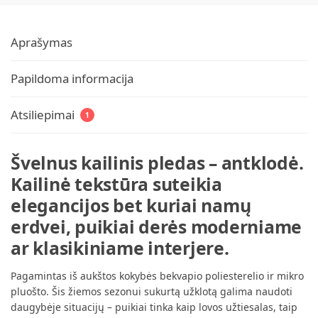
Aprašymas
Papildoma informacija
Atsiliepimai
1
Švelnus kailinis pledas – antklodė.
Kailinė tekstūra suteikia
elegancijos bet kuriai namų
erdvei, puikiai derės moderniame
ar klasikiniame interjere.
Pagamintas iš aukštos kokybės bekvapio poliesterelio ir mikro
pluošto. Šis žiemos sezonui sukurtą užklotą galima naudoti
daugybėje situacijų – puikiai tinka kaip lovos užtiesalas, taip