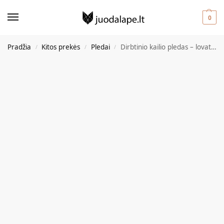
0
Pradžia
Kitos prekės
Pledai
Dirbtinio kailio pledas – lovatiesė 200×230 cm Rudas
/
/
/