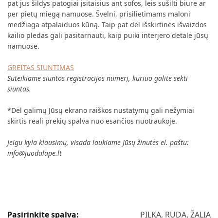
pat jus šildys patogiai įsitaisius ant sofos, leis sušilti biure ar
per pietų miegą namuose. Švelni, prisilietimams maloni
medžiaga atpalaiduos kūną. Taip pat dėl išskirtinės išvaizdos
kailio pledas gali pasitarnauti, kaip puiki interjero detalė jūsų
namuose.
GREITAS SIUNTIMAS
Suteikiame siuntos registracijos numerį, kuriuo galite sekti
siuntas.
*Dėl galimų Jūsų ekrano raiškos nustatymų gali nežymiai
skirtis reali prekių spalva nuo esančios nuotraukoje.
Jeigu kyla klausimų, visada laukiame Jūsų žinutės el. paštu:
info@juodalape.lt
Pasirinkite spalvą:
PILKA, RUDA, ŽALIA