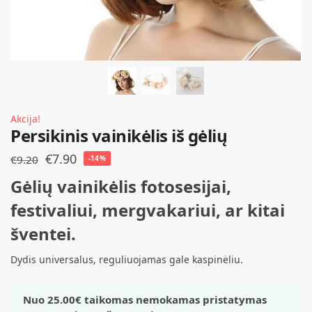
Akcija!
Persikinis vainikėlis iš gėlių
€
7.90
€
9.20
-14%
Gėlių vainikėlis fotosesijai,
festivaliui, mergvakariui, ar kitai
šventei.
Dydis universalus, reguliuojamas gale kaspinėliu.
Nuo 25.00€ taikomas nemokamas pristatymas