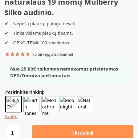
natūralaus 19 mom
ų
M
ulberry
šilko audinio.
Nepeša plaukų, patogu dėvėti.
Tinka visiems plaukų tipams.
OEKO-TEX® 100 standartas.
(
5
pirkėjų atsiliepimai)
Nuo 25.00€ taikomas nemokamas pristatymas
DPD/Omniva paštomatais.
Pasirinkite rinkinį:
Išvalyti
Į krepšelį