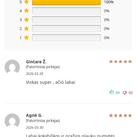
5
100%
4
0%
3
0%
2
0%
1
0%
Gintare Ž.
(Patvirtintas pirkėjas)
2026-02-28
Viskas super , ačiū labai
(0)
(0)
Agnė G.
(Patvirtintas pirkėjas)
2026-03-30
Labai kokybiškos ir gražios plaukų gumytės