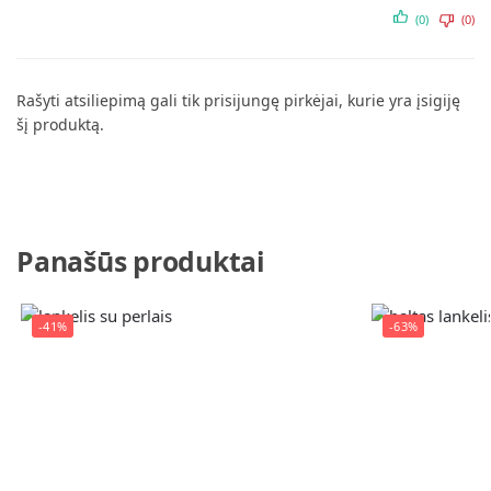
(0)
(0)
Rašyti atsiliepimą gali tik prisijungę pirkėjai, kurie yra įsigiję
šį produktą.
Panašūs produktai
-41%
-63%