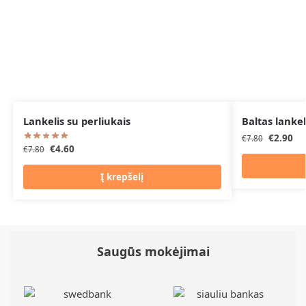
Lankelis su perliukais
Baltas lankel
€
2.90
€
7.80
€
4.60
€
7.80
Į krepšelį
Saugūs mokėjimai