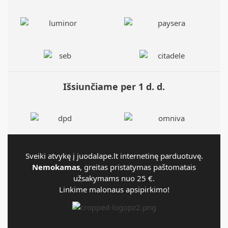
Išsiunčiame per 1 d. d.
Sveiki atvykę į juodalape.lt internetinę parduotuvę.
Nemokamas
, greitas pristatymas paštomatais
užsakymams nuo 25 €.
Linkime malonaus apsipirkimo!