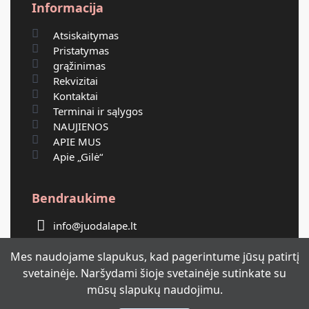
Informacija
Atsiskaitymas
Pristatymas
grąžinimas
Rekvizitai
Kontaktai
Terminai ir sąlygos
NAUJIENOS
APIE MUS
Apie „Gilė“
Bendraukime
info@juodalape.lt
Facebook
Mes naudojame slapukus, kad pagerintume jūsų patirtį
Messenger
svetainėje. Naršydami šioje svetainėje sutinkate su
mūsų slapukų naudojimu.
Instagram