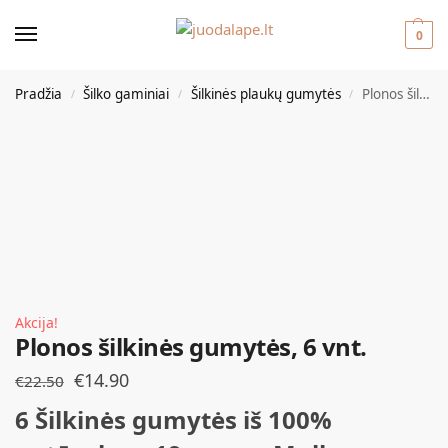
0
Pradžia
Šilko gaminiai
Šilkinės plaukų gumytės
Plonos šilkinės gumytės, 6 vnt.
/
/
/
Akcija!
Plonos šilkinės gumytės, 6 vnt.
€
14.90
€
22.50
6 Šilkinės gumytės iš 100%