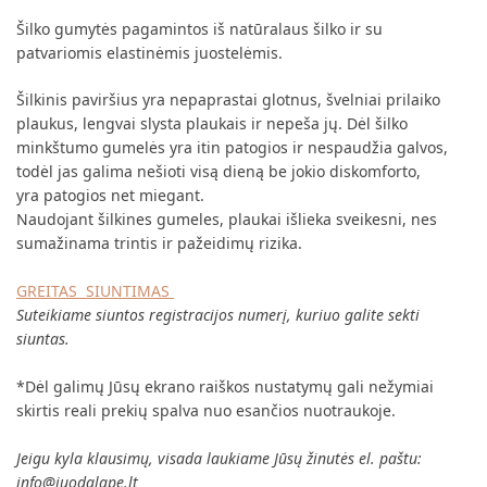
Šilko gumytės pagamintos iš natūralaus šilko ir su
patvariomis elastinėmis juostelėmis.
Šilkinis paviršius yra nepaprastai glotnus, švelniai prilaiko
plaukus, lengvai slysta plaukais ir nepeša jų. Dėl šilko
minkštumo gumelės yra itin patogios ir nespaudžia galvos,
todėl jas galima nešioti visą dieną be jokio diskomforto,
yra patogios net miegant.
Naudojant šilkines gumeles, plaukai išlieka sveikesni, nes
sumažinama trintis ir pažeidimų rizika.
GREITAS SIUNTIMAS
Suteikiame siuntos registracijos numerį, kuriuo galite sekti
siuntas.
*Dėl galimų Jūsų ekrano raiškos nustatymų gali nežymiai
skirtis reali prekių spalva nuo esančios nuotraukoje.
Jeigu kyla klausimų, visada laukiame Jūsų žinutės el. paštu:
info@juodalape.lt