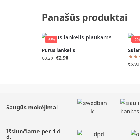
Panašūs produktai
-65%
-29
Purus lankelis
Sula
€
2.90
€
8.20
€
6.90
Saugūs mokėjimai
Išsiunčiame per 1 d.
d.