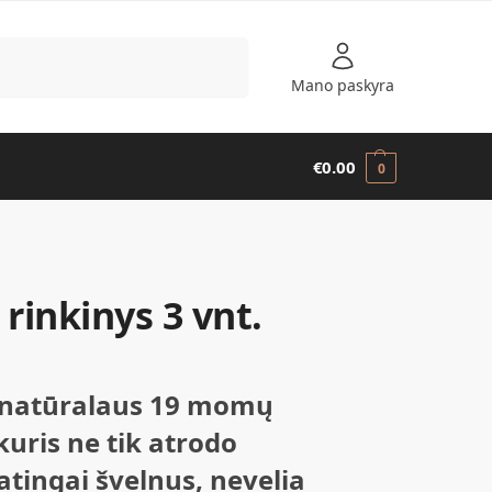
Ieškoti
Mano paskyra
€
0.00
0
rinkinys 3 vnt.
% natūralaus 19 mom
ų
kuris ne tik atrodo
patingai švelnus,
nevelia