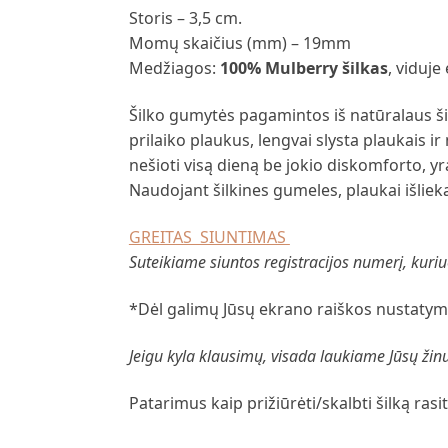
Storis – 3,5 cm.
Momų skaičius (mm) – 19mm
Medžiagos:
100%
M
ulberry šilkas
, viduje
Šilko gumytės pagamintos iš natūralaus šilk
prilaiko plaukus, lengvai slysta plaukais i
nešioti visą dieną be jokio diskomforto, y
Naudojant šilkines gumeles, plaukai išliek
GREITAS SIUNTIMAS
Suteikiame siuntos registracijos numerį, kuriuo
*Dėl galimų Jūsų ekrano raiškos nustatymų
Jeigu kyla klausimų, visada laukiame Jūsų žinu
Patarimus kaip prižiūrėti/skalbti šilką rasit