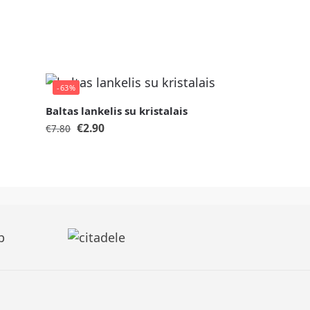
-63%
Baltas lankelis su kristalais
€
2.90
€
7.80