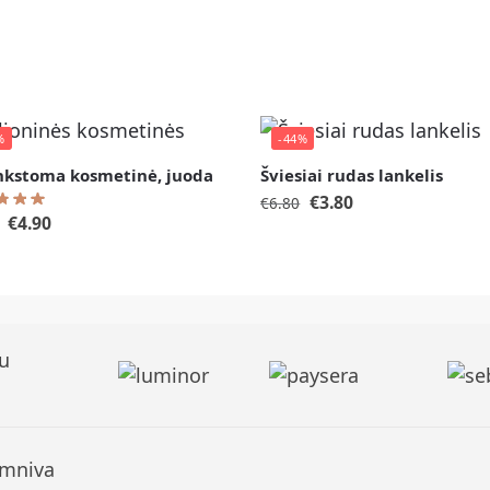
%
-44%
nkstoma kosmetinė, juoda
Šviesiai rudas lankelis
€
3.80
€
6.80
€
4.90