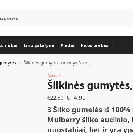
tinukai
Lino patalynė
Pledai
Kitos prekės
 gumytės
Šilkinės gumytės, rinkinys 3 vnt.
/
Akcija!
Šilkinės gumytės, 
€
14.90
€
22.50
3 Šilko gumelės iš 100
M
ulberry
šilko audinio, 
nuostabiai, bet ir yra y