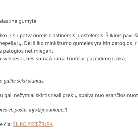
 elastinė gumytė.
o ir su patvariomis elastinėmis juostelėmis. Šilkinis pavirš
r nepeša jų. Dėl šilko minkštumo gumelės yra itin patogios i
ra patogios net miegant.
a sveikesni, nes sumažinama trintis ir pažeidimų rizika.
 galite sekti siuntas.
 gali nežymiai skirtis reali prekių spalva nuo esančios nuo
tės el. paštu: info@juodalape.lt
e čia:
ŠILKO PRIEŽIŪRA