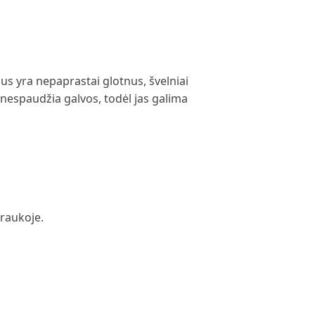
ius yra nepaprastai glotnus, švelniai
r nespaudžia galvos, todėl jas galima
traukoje.