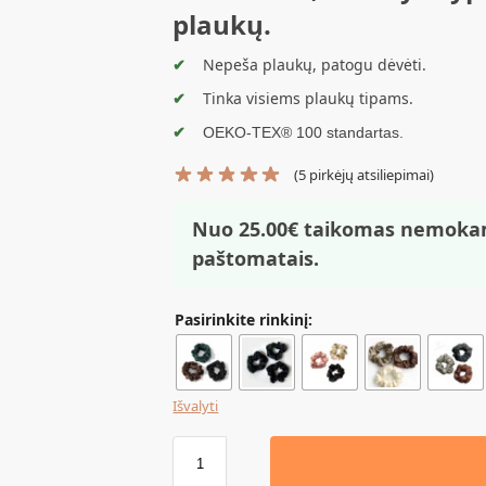
plaukų.
Nepeša plaukų, patogu dėvėti.
Tinka visiems plaukų tipams.
OEKO-TEX® 100 standartas.
(
5
pirkėjų atsiliepimai)
Nuo 25.00€ taikomas nemoka
paštomatais.
Pasirinkite rinkinį:
Išvalyti