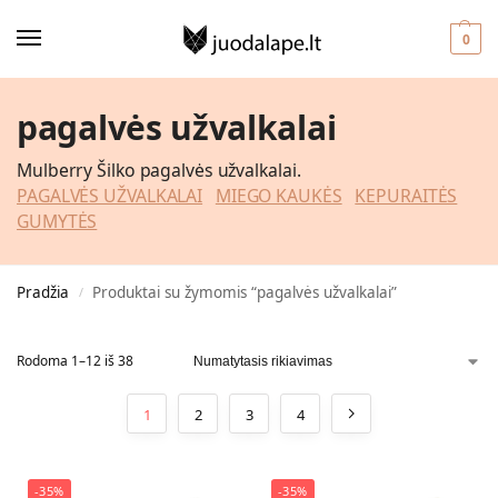
0
pagalvės užvalkalai
Mulberry Šilko pagalvės užvalkalai.
PAGALVĖS UŽVALKALAI
MIEGO KAUKĖS
KEPURAITĖS
GUMYTĖS
Pradžia
Produktai su žymomis “pagalvės užvalkalai”
/
Rodoma 1–12 iš 38
1
2
3
4
-35%
-35%