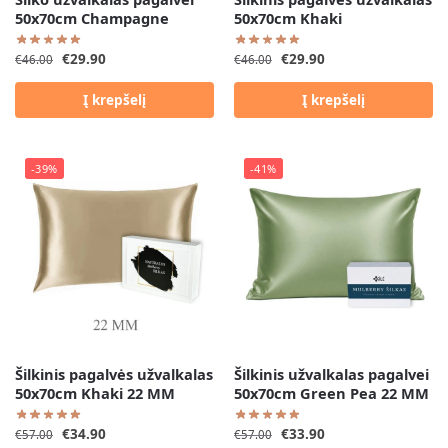
50x70cm Champagne
50x70cm Khaki
€
29.90
€
29.90
€
46.00
€
46.00
Į krepšelį
Į krepšelį
-39%
-41%
Šilkinis pagalvės užvalkalas
Šilkinis užvalkalas pagalvei
50x70cm Khaki 22 MM
50x70cm Green Pea 22 MM
€
34.90
€
33.90
€
57.00
€
57.00