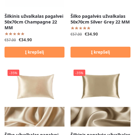
Šilkinis užvalkalas pagalvei
Šilko pagalvės užvalkalas
50x70cm Champagne 22
50x70cm Silver Grey 22 MM
MM
€
34.90
€
57.00
€
34.90
€
57.00
Į krepšelį
Į krepšelį
-35%
-35%
Šilko užvalkalas pagalvei
Šilkinis pagalvės užvalkalas