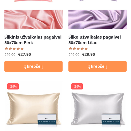
Šilkinis užvalkalas pagalvei
Šilko užvalkalas pagalvei
50x70cm Pink
50x70cm Lilac
€
27.90
€
29.90
€
46.00
€
46.00
Į krepšelį
Į krepšelį
-39%
-39%