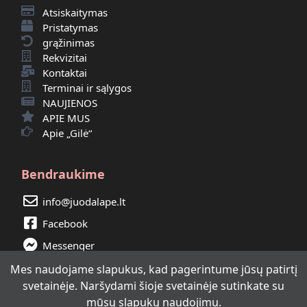
Atsiskaitymas
Pristatymas
grąžinimas
Rekvizitai
Kontaktai
Terminai ir sąlygos
NAUJIENOS
APIE MUS
Apie „Gilė“
Bendraukime
info@juodalape.lt
Facebook
Messenger
Instagram
Mes naudojame slapukus, kad pagerintume jūsų patirtį
svetainėje. Naršydami šioje svetainėje sutinkate su
mūsų slapukų naudojimu.
JUODALAPE © 2026 | Visos teisės saugomos.