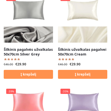
Šilkinis pagalvės užvalkalas
Šilkinis užvalkalas pagalvei
50x70cm Silver Grey
50x70cm Cream
€
29.90
€
29.90
€
46.00
€
46.00
Į krepšelį
Į krepšelį
-39%
-35%