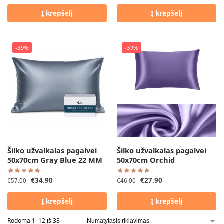
Į krepšelį
Į krepšelį
-39%
-39%
Šilko užvalkalas pagalvei
Šilko užvalkalas pagalvei
50x70cm Gray Blue 22 MM
50x70cm Orchid
€
34.90
€
27.90
€
57.00
€
46.00
Į krepšelį
Į krepšelį
Rodoma 1–12 iš 38