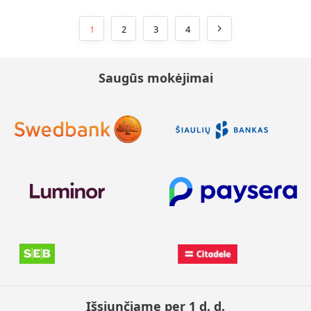
1
2
3
4
Saugūs mokėjimai
Išsiunčiame per 1 d. d.